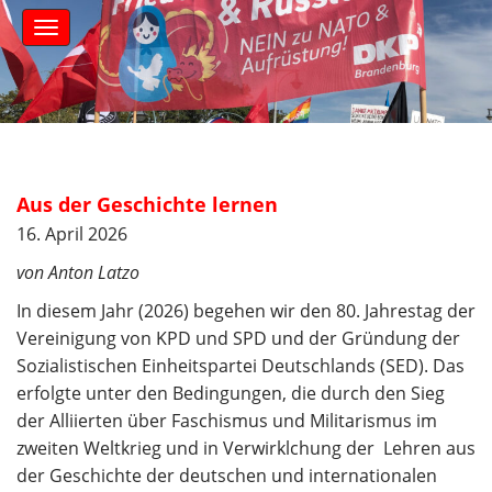
S
M
k
a
i
i
n
p
m
t
e
o
n
c
u
o
Aus der Geschichte lernen
n
t
16. April 2026
e
von Anton Latzo
n
t
In diesem Jahr (2026) begehen wir den 80. Jahrestag der
Vereinigung von KPD und SPD und der Gründung der
Sozialistischen Einheitspartei Deutschlands (SED). Das
erfolgte unter den Bedingungen, die durch den Sieg
der Alliierten über Faschismus und Militarismus im
zweiten Weltkrieg und in Verwirklchung der Lehren aus
der Geschichte der deutschen und internationalen