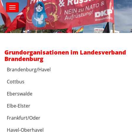
S
M
k
a
i
i
n
p
m
t
e
o
n
c
u
o
Grundorganisationen im Landesverband
n
Brandenburg
t
e
Brandenburg/Havel
n
t
Cottbus
Eberswalde
Elbe-Elster
Frankfurt/Oder
Havel-Oberhavel