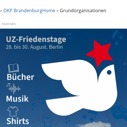
DKP Brandenburg
Home
Grundorganisationen
>
>
ANZEIGEN