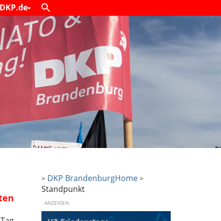
DKP.de
DKP Brandenburg
Home
>
>
Standpunkt
ten
ANZEIGEN
 Tag