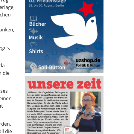
erlage,
schen
danken,
eges,
nda
h die
eses
meinen
ht
rden.
ll die