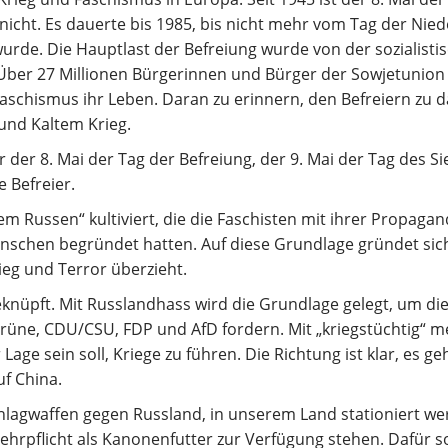
 nicht. Es dauerte bis 1985, bis nicht mehr vom Tag der Nied
rde. Die Hauptlast der Befreiung wurde von der sozialisti
Über 27 Millionen Bürgerinnen und Bürger der Sowjetunion
Faschismus ihr Leben. Daran zu erinnern, den Befreiern zu 
und Kaltem Krieg.
der 8. Mai der Tag der Befreiung, der 9. Mai der Tag des Si
 Befreier.
em Russen“ kultiviert, die die Faschisten mit ihrer Propaga
nschen begründet hatten. Auf diese Grundlage gründet sic
ieg und Terror überzieht.
knüpft. Mit Russlandhass wird die Grundlage gelegt, um di
Grüne, CDU/CSU, FDP und AfD fordern. Mit „kriegstüchtig“ 
Lage sein soll, Kriege zu führen. Die Richtung ist klar, es ge
uf China.
hlagwaffen gegen Russland, in unserem Land stationiert we
hrpflicht als Kanonenfutter zur Verfügung stehen. Dafür so