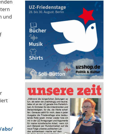
henden
ltern
n und
f
r
iert
e/abo/