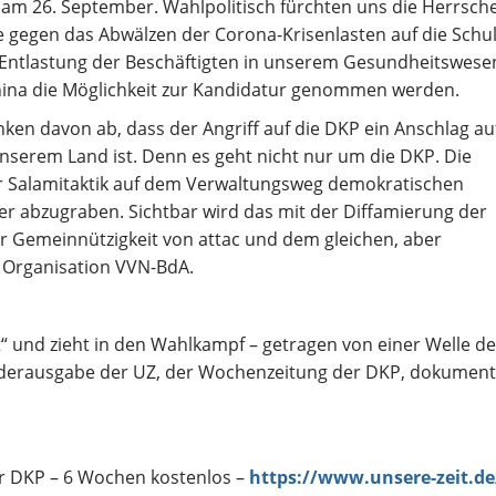
 am 26. September. Wahlpolitisch fürchten uns die Herrsc
e gegen das Abwälzen der Corona-Krisenlasten auf die Schu
 Entlastung der Beschäftigten in unserem Gesundheitswese
hina die Möglichkeit zur Kandidatur genommen werden.
ken davon ab, dass der Angriff auf die DKP ein Anschlag au
serem Land ist. Denn es geht nicht nur um die DKP. Die
er Salamitaktik auf dem Verwaltungsweg demokratischen
ser abzugraben. Sichtbar wird das mit der Diffamierung der
r Gemeinnützigkeit von attac und dem gleichen, aber
he Organisation VVN-BdA.
t“ und zieht in den Wahlkampf – getragen von einer Welle de
onderausgabe der UZ, der Wochenzeitung der DKP, dokument
er DKP – 6 Wochen kostenlos –
https://www.unsere-zeit.d