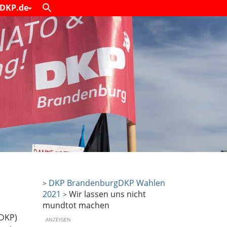
DKP.de
DKP Brandenburg
DKP Wahlen
>
2021
Wir lassen uns nicht
>
mundtot machen
(DKP)
ANZEIGEN