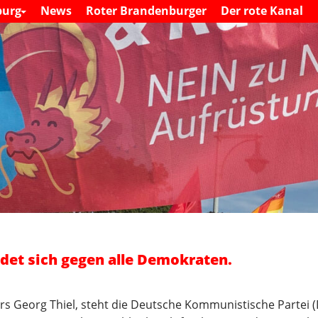
S
burg
News
Roter Brandenburger
Der rote Kanal
M
k
a
i
i
n
p
m
t
e
o
n
c
u
o
n
t
e
n
t
det sich gegen alle Demokraten.
rs Georg Thiel, steht die Deutsche Kommunistische Partei 