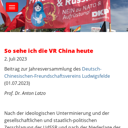
S
M
k
a
i
i
n
p
m
t
e
o
n
c
u
o
So sehe ich die VR China heute
n
2. Juli 2023
t
e
Beitrag zur Jahresversammlung des
Deutsch-
n
Chinesischen-Freundschaftsvereins Ludwigsfelde
t
(01.07.2023)
Prof. Dr. Anton Latzo
Nach der ideologischen Unterminierung und der
gesellschaftlichen und staatlich-politischen
Zerschlagung der UdSSR und nach der Niederlage des