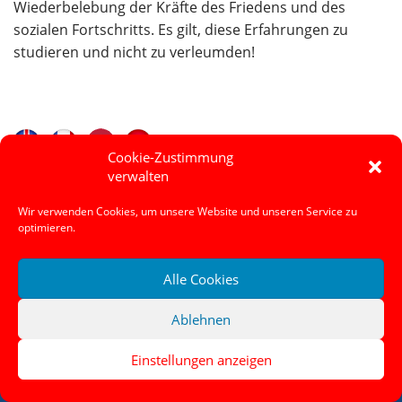
Wiederbelebung der Kräfte des Friedens und des
sozialen Fortschritts. Es gilt, diese Erfahrungen zu
studieren und nicht zu verleumden!
Cookie-Zustimmung
verwalten
DKP Brandenburg
Home
Der rote Kanal
China_AL
Wir verwenden Cookies, um unsere Website und unseren Service zu
>
>
>
optimieren.
ANZEIGEN
Alle Cookies
Ablehnen
Einstellungen anzeigen