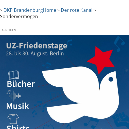
DKP Brandenburg
Home
Der rote Kanal
>
>
>
Sondervermögen
ANZEIGEN