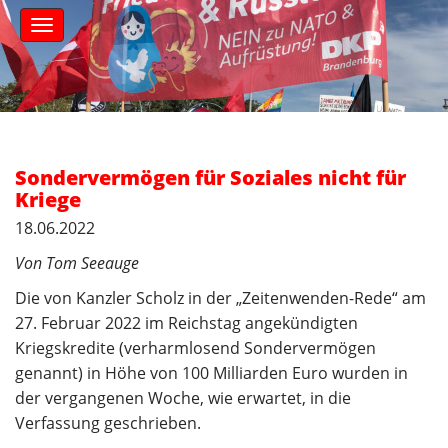
S
M
k
a
i
i
n
p
m
t
e
o
n
c
u
o
Sondervermögen für Soziales nicht für
n
Kriege
t
18.06.2022
e
n
Von Tom Seeauge
t
Die von Kanzler Scholz in der „Zeitenwenden-Rede“ am
27. Februar 2022 im Reichstag angekündigten
Kriegskredite (verharmlosend Sondervermögen
genannt) in Höhe von 100 Milliarden Euro wurden in
der vergangenen Woche, wie erwartet, in die
Verfassung geschrieben.