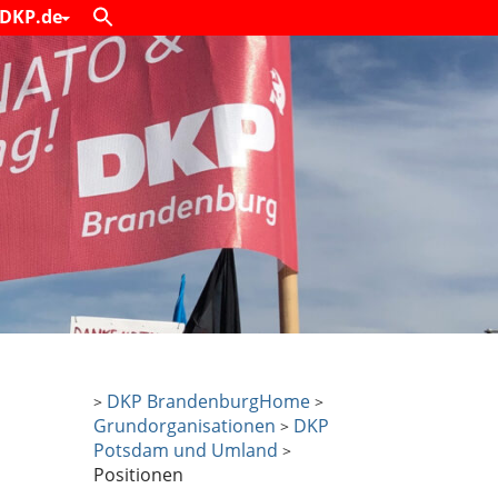
DKP.de
DKP Brandenburg
Home
>
>
Grundorganisationen
DKP
>
Potsdam und Umland
>
Positionen